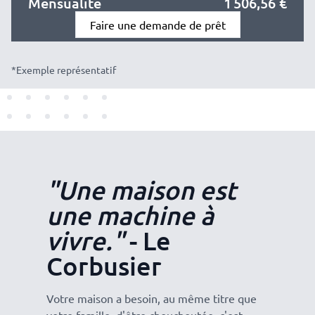
Mensualité
1 506,56 €
Sans engagement
Faire une demande de prêt
*Exemple représentatif
"Une maison est
une machine à
vivre."
- Le
Corbusier
Votre maison a besoin, au même titre que